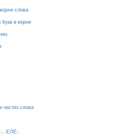
 корне слова
 букв в корне
нях
и
 частях слова
, -ЕЛЕ-.