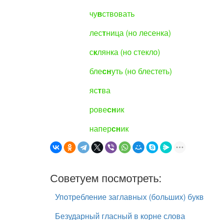
чу
в
ствовать
лес
т
ница (но лесенка)
с
к
лянка (но стекло)
бле
сн
уть (но блестеть)
яс
т
ва
рове
сн
ик
напер
сн
ик
Советуем посмотреть:
Употребление заглавных (больших) букв
Безударный гласный в корне слова