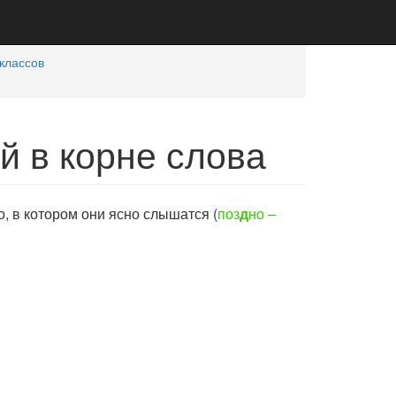
классов
 в корне слова
 в котором они ясно слышатся (
поз
д
но –