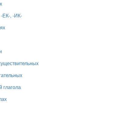
х
ЕК-, -ИК-
иях
и
существительных
гательных
й глагола
лах