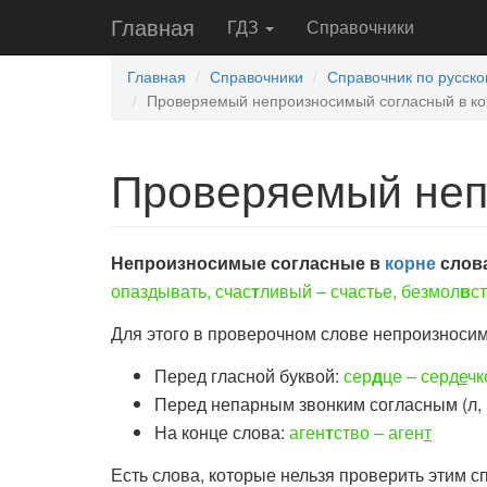
Главная
ГДЗ
Справочники
Главная
Справочники
Справочник по русско
Проверяемый непроизносимый согласный в ко
Проверяемый неп
Непроизносимые согласные в
корне
слов
опаздывать, счас
т
ливый – счастье, безмол
в
с
Для этого в проверочном слове непроизносим
Перед гласной буквой:
сер
д
це – серд
е
чк
Перед непарным звонким согласным (л, м,
На конце слова:
аген
т
ство – аген
т
Есть слова, которые нельзя проверить этим с