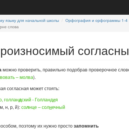
му языку для начальной школы
Орфография и орфограммы 1-4 
рне слова
роизносимый согласный
а
можно проверить, правильно подобрав проверочное слово,
твовать – молва
).
ая согласная может стоять:
о, голлан
д
ский - Голланд
и
я
 н, р, й):
со
л
нце – сол
н
ечный
пособом, поэтому их нужно просто
запомнить