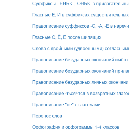
Суффиксы –ЕНЬК-, -ОНЬК- в прилагательны
Гласные Е, И в суффиксах существительных -
Правописание суффиксов -О, -А, -Е в нареч
Гласные О, Ё, Е после шипящих
Слова с двойными (удвоенными) согласным
Правописание безударных окончаний имён 
Правописание безударных окончаний прила
Правописание безударных личных окончани
Правописание -ться/-тся в возвратных глаго
Правописание "не" с глаголами
Перенос слов
Орфография и орфограммы 1-4 классов